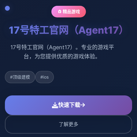
🧲 精品游戏
17号特工官网（Agent17）
17号特工官网（Agent17）。专业的游戏平
台，为您提供优质的游戏体验。
#顶级建模
#ios
快速下载
了解更多