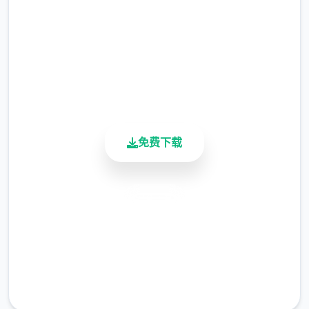
2.3M+
总下载量
4.9/5
用户评分
900K+
活跃用户
免费下载
安全下载
高速安装
完全免费
客服支持