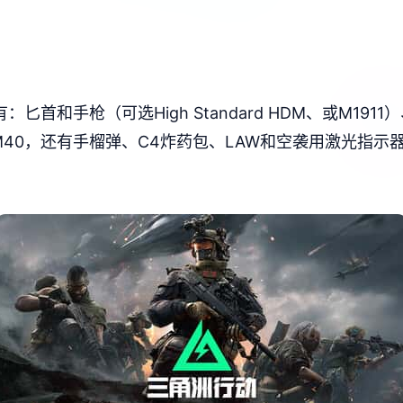
首和手枪（可选High Standard HDM、或M191
）、M40，还有手榴弹、C4炸药包、LAW和空袭用激光指示