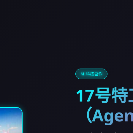
🛂 科技巨作
17号
（Agen