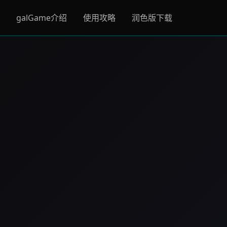
galGame介绍
使用攻略
润色版下载