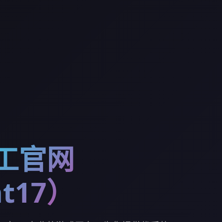
特工官网
t17）