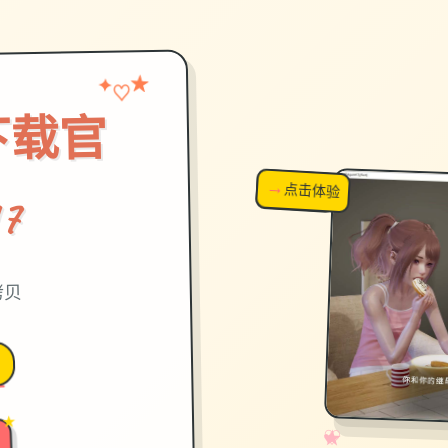
✦
★
♡
下载官
→
↗
点击体验
超棒！
7
拷贝
 ★
✧
♡
★
♥