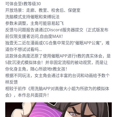
可体会至t教等级30
开放场景：走廊、教室、校舍后、保健室
洗脑模式支持催眠和束缚玩法
参数未调整，主角可能容易起飞
反馈与问题报告请通过Discord服务器提交（正式版发布
前仅限支援者访问,自由度MAX！
独壹无二近在漫画或CG合集中常见的“催眠APP公寓”，难
道你不想试试看吗…
这款体会高度还原了使用催眠APP进行t教的真实体会，是
5款沉浸式模拟体会！并非固定流程的被动观赏，而是让
你化身主角，随心所欲地t教女孩！
根据不同玩法，女主角会通过丰富的台词和动画给予数个
样反馈
相较于前作《用洗脑APP对高傲大小姐为所欲为的模拟体
会》，本作总共面提升！