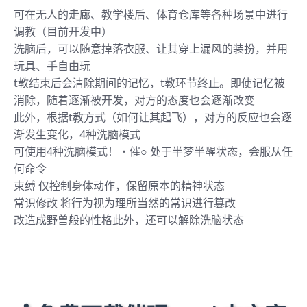
可在无人的走廊、教学楼后、体育仓库等各种场景中进行
调教（目前开发中）
洗脑后，可以随意掉落衣服、让其穿上漏风的装扮，并用
玩具、手自由玩
t教结束后会清除期间的记忆，t教环节终止。即使记忆被
消除，随着逐渐被开发，对方的态度也会逐渐改变
此外，根据t教方式（如何让其起飞），对方的反应也会逐
渐发生变化，4种洗脑模式
可使用4种洗脑模式！・催○ 处于半梦半醒状态，会服从任
何命令
束缚 仅控制身体动作，保留原本的精神状态
常识修改 将行为视为理所当然的常识进行篡改
改造成野兽般的性格此外，还可以解除洗脑状态