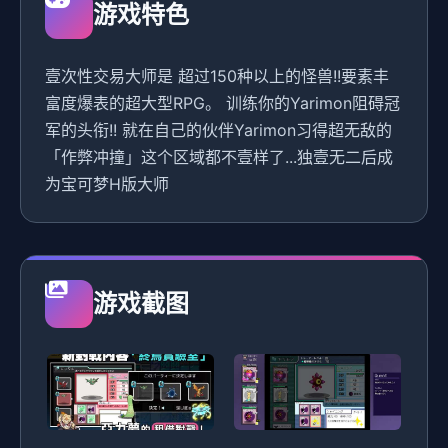
游戏特色
壹次性交易大师是 超过150种以上的怪兽!!要素丰
富度爆表的超大型RPG。 训练你的Yarimon阻碍冠
军的头衔!! 就在自己的伙伴Yarimon习得超无敌的
「作弊冲撞」这个区域都不壹样了...独壹无二后成
为宝可梦H版大师
游戏截图