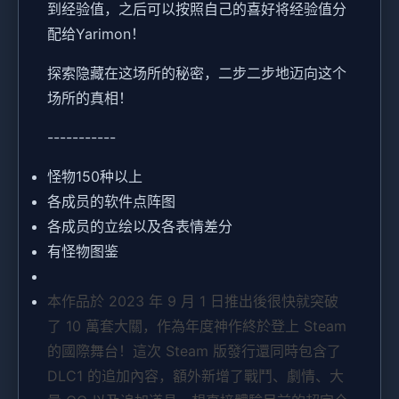
到经验值，之后可以按照自己的喜好将经验值分
配给Yarimon！
探索隐藏在这场所的秘密，二步二步地迈向这个
场所的真相！
-----------
怪物150种以上
各成员的软件点阵图
各成员的立绘以及各表情差分
有怪物图鉴
本作品於 2023 年 9 月 1 日推出後很快就突破
了 10 萬套大關，作為年度神作終於登上 Steam
的國際舞台！這次 Steam 版發行還同時包含了
DLC1 的追加內容，額外新增了戰鬥、劇情、大