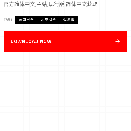
官方简体中文,主站,现行版,简体中文获取
TAGS:
帝国审查
边境检查
检察官
→
DOWNLOAD NOW