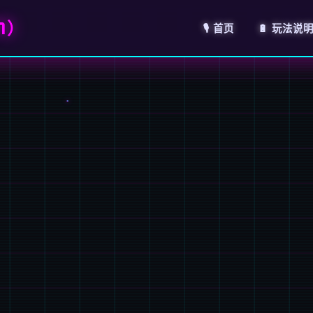
7）
🎙️ 首页
🔋 玩法说