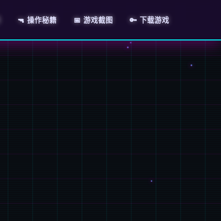
明
🔫 操作秘籍
📅 游戏截图
🔑 下载游戏