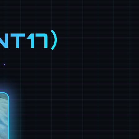
NT17）