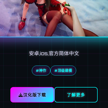
安卓,ios,官方简体中文
#神作
#顶级建模
汉化版下载
了解更多