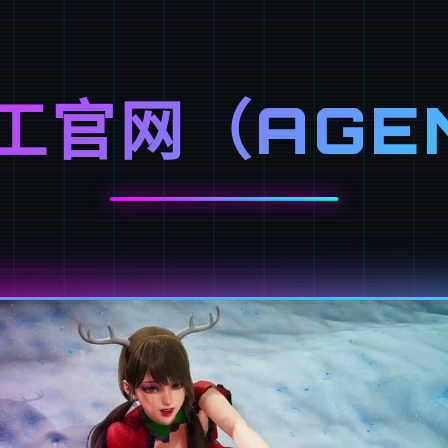
工官网（AGE