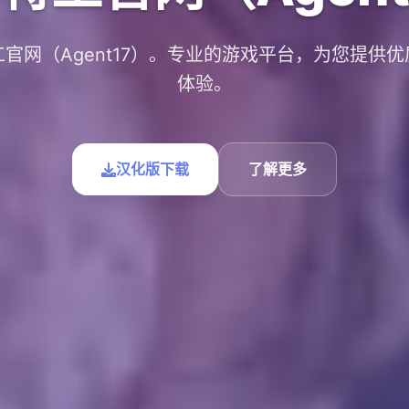
工官网（Agent17）。专业的游戏平台，为您提供
体验。
汉化版下载
了解更多